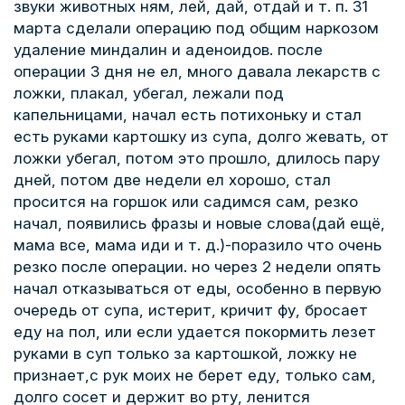
звуки животных ням, лей, дай, отдай и т. п. 31
марта сделали операцию под общим наркозом
удаление миндалин и аденоидов. после
операции 3 дня не ел, много давала лекарств с
ложки, плакал, убегал, лежали под
капельницами, начал есть потихоньку и стал
есть руками картошку из супа, долго жевать, от
ложки убегал, потом это прошло, длилось пару
дней, потом две недели ел хорошо, стал
просится на горшок или садимся сам, резко
начал, появились фразы и новые слова(дай ещё,
мама все, мама иди и т. д.)-поразило что очень
резко после операции. но через 2 недели опять
начал отказываться от еды, особенно в первую
очередь от супа, истерит, кричит фу, бросает
еду на пол, или если удается покормить лезет
руками в суп только за картошкой, ложку не
признает,c рук моих не берет еду, только сам,
долго сосет и держит во рту, ленится