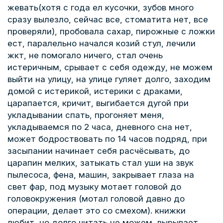
жевать(хотя с года ел кусочки, зубов много
сразу вылезло, сейчас все, стоматита нет, все
проверяли), пробовала сахар, пирожные с ложки
ест, паралельно начался козий стул, лечили
жкт, не помогало ничего, стал очень
истеричным, срывает с себя одежду, не можем
выйти на улицу, на улице гуляет долго, заходим
домой с истерикой, истерики с драками,
царапается, кричит, выгибается дугой при
укладывании спать, прогоняет меня,
укладываемся по 2 часа, дневного сна нет,
может бодроствовать по 14 часов подряд, при
засыпании начинает себя расчёсывать, до
царапин мелких, затыкать стал уши на звук
пылесоса, фена, машин, закрывает глаза на
свет фар, под музыку мотает головой до
головокружения (мотал головой давно до
операции, делает это со смехом). книжки
любит, но долго читать не можем, вырывает,