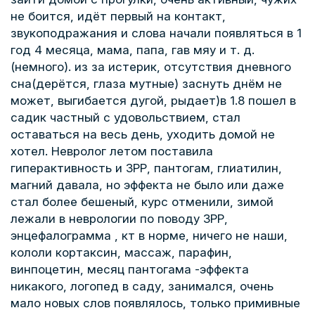
не боится, идёт первый на контакт,
звукоподражания и слова начали появляться в 1
год 4 месяца, мама, папа, гав мяу и т. д.
(немного). из за истерик, отсутствия дневного
сна(дерётся, глаза мутные) заснуть днём не
может, выгибается дугой, рыдает)в 1.8 пошел в
садик частный с удовольствием, стал
оставаться на весь день, уходить домой не
хотел. Невролог летом поставила
гиперактивность и ЗРР, пантогам, глиатилин,
магний давала, но эффекта не было или даже
стал более бешеный, курс отменили, зимой
лежали в неврологии по поводу ЗРР,
энцефалограмма , кт в норме, ничего не наши,
кололи кортаксин, массаж, парафин,
винпоцетин, месяц пантогама -эффекта
никакого, логопед в саду, занимался, очень
мало новых слов появлялось, только примивные