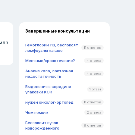
Завершенные консультации
пила
Гемоглобин 113, беспокоят
11 ответов
лимфоузлы на шее
Месяные/кровотечение?
4 ответа
Анализ кала, лактазная
4 ответа
недостаточность
Выделения в середине
1 ответ
упаковки КОК
нужен онколог-ортопед
11 ответов
Чем помочь
2 ответа
Беспокоит пупок
8 ответов
новорожденного