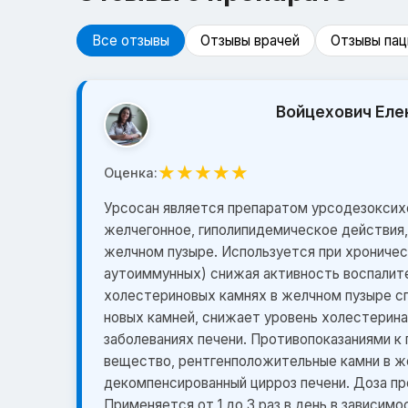
Все отзывы
Отзывы врачей
Отзывы пац
Войцехович Еле
★
★
★
★
★
Оценка:
Урсосан является препаратом урсодезоксих
желчегонное, гиполипидемическое действия
желчном пузыре. Используется при хроничес
аутоиммунных) снижая активность воспалите
холестериновых камнях в желчном пузыре с
новых камней, снижает уровень холестерина
заболеваниях печени. Противопоказаниями к
вещество, рентгенположительные камни в же
декомпенсированный цирроз печени. Доза пре
Применяется от 1 до 3 раз в день в зависимо