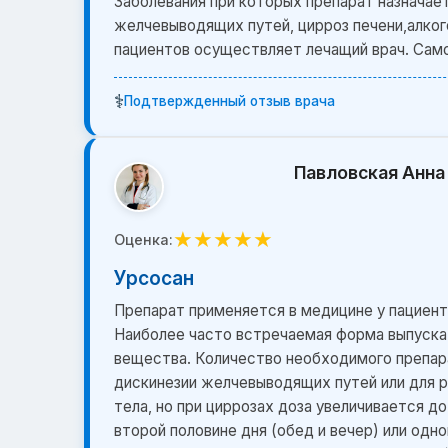
Заболевания при которых препарат назначает
желчевыводящих путей, цирроз печени,алкого
пациентов осуществляет лечащий врач. Сам
⚕️
Подтвержденный отзыв врача
Павловская Анна
★
★
★
★
★
Оценка:
Урсосан
Препарат применяется в медицине у пациент
Наиболее часто встречаемая форма выпуска -
вещества. Количество необходимого препара
дискинезии желчевыводящих путей или для р
тела, но при циррозах доза увеличивается до
второй половине дня (обед и вечер) или одн