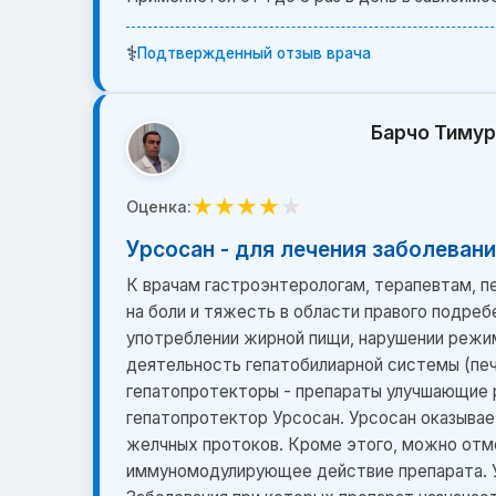
⚕️
Подтвержденный отзыв врача
Барчо Тиму
★
★
★
★
★
Оценка:
Урсосан - для лечения заболевани
К врачам гастроэнтерологам, терапевтам, п
на боли и тяжесть в области правого подреб
употреблении жирной пищи, нарушении режим
деятельность гепатобилиарной системы (печ
гепатопротекторы - препараты улучшающие р
гепатопротектор Урсосан. Урсосан оказывае
желчных протоков. Кроме этого, можно отм
иммуномодулирующее действие препарата. Урс