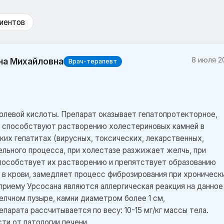
иентов
8 июля 2
на Михайловна
Врач-терапевт
олевой кислоты. Препарат оказывает гепатопротекторное,
, способствуют растворению холестериновых камней в
ких гепатитах (вирусных, токсических, лекарственных,
льного процесса, при холестазе разжижает желчь, при
пособствует их растворению и препятствует образованию
 в крови, замедляет процесс фиброзирования при хроническ
 приему Урсосана являются аллергическая реакция на данное
лчном пузыре, камни диаметром более 1 см,
парата рассчитывается по весу: 10-15 мг/кг массы тела.
сти от патологии печени.