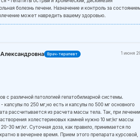
ся - гепатиты острый и хронический, дискинезия
льная болезнь печени. Назначение и контроль за состояние
олечение может навредить вашему здоровью.
1 июня 2
 Александровна
Врач-терапевт
ов с различной патологией гепатобилиарной системы.
 капсулы по 250 мг,но есть и капсулы по 500 мг основного
та рассчитывается из расчета массы тела. Так, при лечени
астворения холестериновых камней нужно 10 мг/кг массы
 20-30 мг/кг. Суточная доза, как правило, принимается по
ократно в вечернее время. Прием этого препарата курсовой,