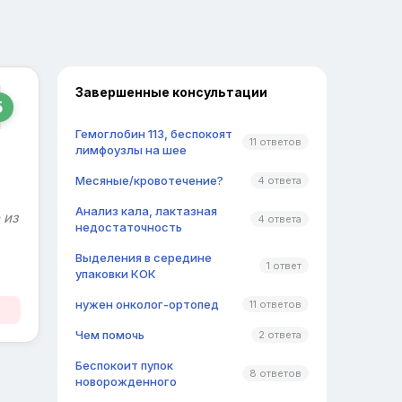
Завершенные консультации
5
Гемоглобин 113, беспокоят
11 ответов
лимфоузлы на шее
Месяные/кровотечение?
4 ответа
Анализ кала, лактазная
 из
4 ответа
недостаточность
Выделения в середине
1 ответ
упаковки КОК
нужен онколог-ортопед
11 ответов
Чем помочь
2 ответа
Беспокоит пупок
8 ответов
новорожденного