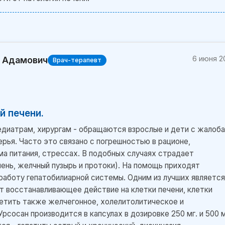
6 июня 2
р Адамович
Врач-терапевт
й печени.
едиатрам, хирургам - обращаются взрослые и дети с жалоб
ерья. Часто это связано с погрешностью в рационе,
а питания, стрессах. В подобных случаях страдает
ень, желчный пузырь и протоки). На помощь приходят
аботу гепатобилиарной системы. Одним из лучших является
т восстанавливающее действие на клетки печени, клетки
етить также желчегонное, холелитолитическое и
осан производится в капсулах в дозировке 250 мг. и 500 м