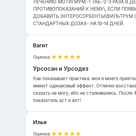
ЛЕЧЕНИЮ МОТИЛИУМ -1 ТАБ.-2-3 РАЗА В ДЕ
ПРОТИВОПОКАЗАНИЙ К НЕМУ\, ЕСЛИ ПОЯ
ДОБАВИТЬ ЭНТЕРОСОРБЕНТЫ\ФИЛЬТРУМ С
СТАНДАРТНЫХ ДОЗАХ- НА 10-14 ДНЕЙ.
Вагит
★
★
★
★
★
Оценка:
Урсосан и Урсодез
Как показывает практика: моя и моего прияте
имеют одинаковый эффект. Отлично восстана
сказать не могу, ибо не сталкивались. После 
показатель аст и алт!
Илья
★
★
★
★
★
Оценка: