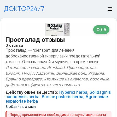
ДОКТОР24/7
0 / 5
Просталад отзывы
0 отзыва
Просталад — препарат для лечения
доброкачественной гиперплазии предстательной
железы. Отзывы врачей и мужчин по применению
Латинское название: Prostalad. Производитель:
Биолик, ПАО, г. Ладыжин, Винницкая обл., Украина.
Врачи о препарате: что лучше из аналогов, побочные
действия и эффекты, от чего помогает.
Действующее вещество:
Hypеrici herbа, Sоlidaginis
canаdensis herbа, Bursаe pastоris hеrba, Agrimоniae
eupаtoriae herbа
Добавить отзыв
Перед применением необходима консультация врача