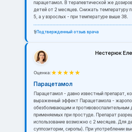
парацетамол. В терапевтической же дозиров
детей от 2 месяцев. Снижать температуру п
5, а у взрослых - при температуре выше 38.
⚕️
Подтвержденный отзыв врача
Нестерюк Еле
★
★
★
★
★
Оценка:
Парацетамол
Парацетамол - давно известный препарат, ко
выраженный эффект Парацетамола - жаропо
обезболивающим и противовоспалительным д
применяемых при простуде. Препарат разре
использование возможно с 2 месяцев. Для 
суппозитории, сиропы). При употреблении в