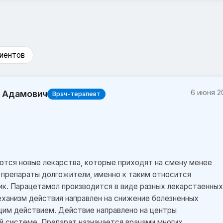
иентов
6 июня 2
р Адамович
Врач-терапевт
ются новые лекарства, которые приходят на смену менее
 препараты долгожители, именно к таким относится
ик. Парацетамол производится в виде разных лекарстаенных
Механизм действия направлен на снижение болезненных
им действием. Действие направлено на центры
ой системе. Препарат назначается врачами многих