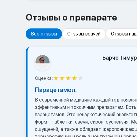
Отзывы о препарате
Все отзывы
Отзывы врачей
Отзывы пац
Барчо Тиму
★
★
★
★
★
Оценка:
Парацетамол.
В современной медицине каждый год появля
эффективным и токсичным препаратам. Есть
парацетамол. Это ненаркотический анальгет
форм - таблетки, свечи, сироп, суспензия. 
ощущений, а также обладает жаропонижающ
терморегуляции и боли в центральной нервн