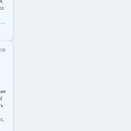
и,
оз
018
ным
а)
ть
с,