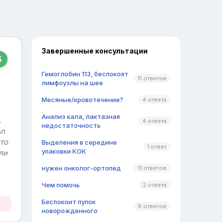
Завершенные консультации
5
Гемоглобин 113, беспокоят
11 ответов
лимфоузлы на шее
Месяные/кровотечение?
4 ответа
Анализ кала, лактазная
,
4 ответа
недостаточность
An
что
Выделения в середине
1 ответ
упаковки КОК
ли
нужен онколог-ортопед
11 ответов
Чем помочь
2 ответа
Беспокоит пупок
8 ответов
новорожденного