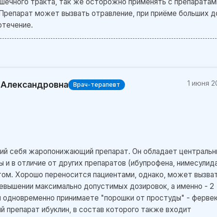
ишечного тракта, так же осторожно применять с препаратам
Препарат может вызвать отравление, при приёме больших д
отечение.
1 июня 2
 Александровна
Врач-терапевт
ий себя жаропонижающий препарат. Он обладает централь
и в отличие от других препаратов (ибупрофена, нимесулид
ом. Хорошо переносится пациентами, однако, может вызва
евышении максимально допустимых дозировок, а именно - 2
вы одновременно принимаете "порошки от простуды" - фервек
й препарат ибуклин, в состав которого также входит