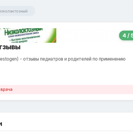
изколактозный
4 / 
отзывы
stogen) - отзывы педиатров и родителей по применению
 врача
и