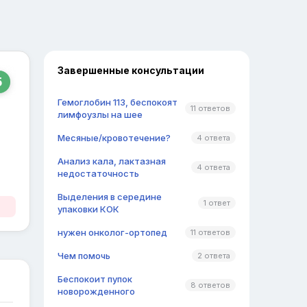
Завершенные консультации
5
Гемоглобин 113, беспокоят
11 ответов
лимфоузлы на шее
Месяные/кровотечение?
4 ответа
Анализ кала, лактазная
4 ответа
недостаточность
Выделения в середине
1 ответ
упаковки КОК
нужен онколог-ортопед
11 ответов
Чем помочь
2 ответа
Беспокоит пупок
8 ответов
новорожденного