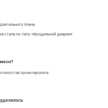
длительного плача
ха стула по типу «бродильной диареи»
смеси?
етского гастроэнтеролога
 уделялось