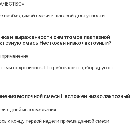
КАЧЕСТВО»
ие необходимой смеси в шаговой доступности
енка и выраженности симптомов лактазной
актозную смесь Нестожен низколактозный?
й применения
птомы сохранились. Потребовался подбор другого
енения молочной смеси Нестожен низколактозны
рвых дней использования
ось к концу первой недели приема данной смеси