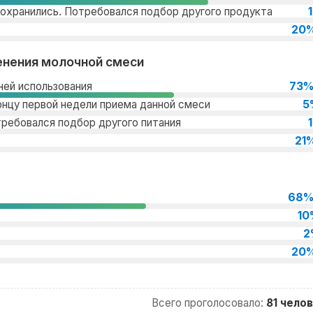
сохранились. Потребовался подбор другого продукта
20
енения молочной смеси
73
ей использования
5
онцу первой недели приема данной смеси
требовался подбор другого питания
21
68
10
2
20
Всего проголосовало:
81 чело