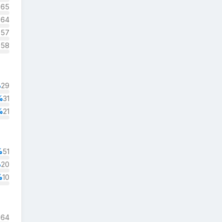
%
65
%
64
%
57
%
58
%
29
%
31
%
21
%
51
%
20
%
10
%
64