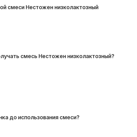
ной смеси Нестожен низколактозный
олучать смесь Нестожен низколактозный?
нка до использования смеси?