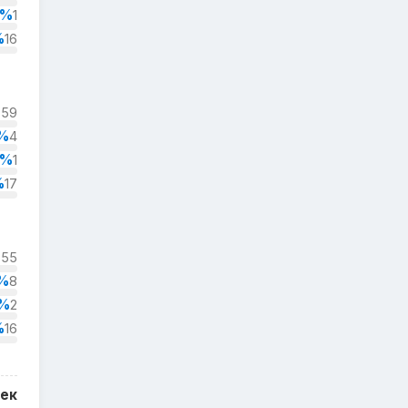
1%
1
%
16
%
59
%
4
1%
1
%
17
%
55
%
8
%
2
%
16
век