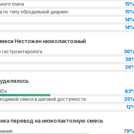
15
ьного плача
15
ла по типу «бродильной диареи»
14
14
смеси Нестожен низколактозный
36
о гастроэнтеролога
38
26
 уделялось
63
ВО»
25
ходимой смеси в шаговой доступности
12
енка перевод на низколактозную смесь
79
нения