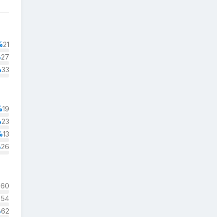
%
21
%
27
%
33
%
19
%
23
%
13
%
26
%
60
%
54
%
62