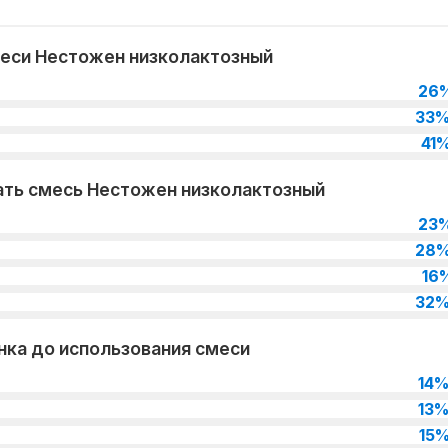
меси Нестожен низколактозный
26
33
41
ать смесь Нестожен низколактозный
23
28
16
32
нка до использования смеси
14
13
15