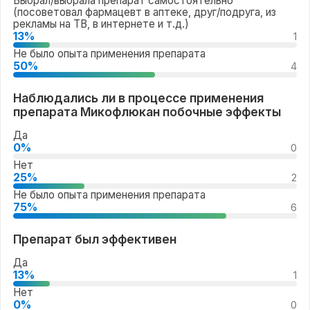
Выбрал/выбрала препарат самостоятельно
(посоветовал фармацевт в аптеке, друг/подруга, из
рекламы на ТВ, в интернете и т.д.)
13%
1
Не было опыта применения препарата
50%
4
Наблюдались ли в процессе применения
препарата Микофлюкан побочные эффекты
Да
0%
0
Нет
25%
2
Не было опыта применения препарата
75%
6
Препарат был эффективен
Да
13%
1
Нет
0%
0