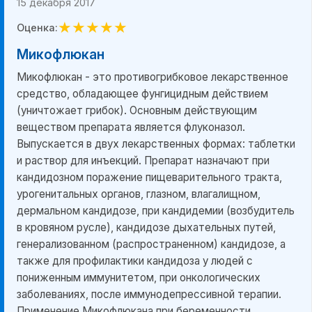
15 декабря 2017
★
★
★
★
★
Оценка:
Микофлюкан
Микофлюкан - это противогрибковое лекарственное
средство, обладающее фунгицидным действием
(уничтожает грибок). Основным действующим
веществом препарата является флуконазол.
Выпускается в двух лекарственных формах: таблетки
и раствор для инъекций. Препарат назначают при
кандидозном поражение пищеварительного тракта,
урогенитальных органов, глазном, влагалищном,
дермальном кандидозе, при кандидемии (возбудитель
в кровяном русле), кандидозе дыхательных путей,
генерализованном (распространенном) кандидозе, а
также для профилактики кандидоза у людей с
пониженным иммунитетом, при онкологических
заболеваниях, после иммунодепрессивной терапии.
Применение Микофлюкана при беременности