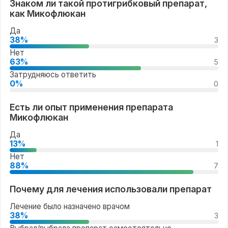
Знаком ли такой протигрибковый препарат,
как Микофлюкан
Да
38%
3
Нет
63%
5
Затрудняюсь ответить
0%
0
Есть ли опыт применения препарата
Микофлюкан
Да
13%
1
Нет
88%
7
Почему для лечения использовали препарат
Лечение было назначено врачом
38%
3