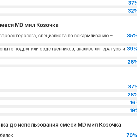
37
32
смеси MD мил Козочка
35
строэнтеролога, специалиста по вскармливанию –
39
опыте подруг или родственников, анализе литературы и
26
37
28
16
19
ка до использования смеси MD мил Козочка
70
 белок