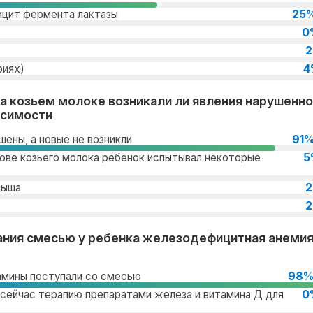
25
ицит фермента лактазы
0
4
риях)
а козьем молоке возникали ли явления нарушенно
осимости
91
ены, а новые не возникли
5
нове козьего молока ребенок испытывал некоторые
лыша
ания смесью у ребенка железодефицитная анеми
98
амины поступали со смесью
0
 сейчас терапию препаратами железа и витамина Д для