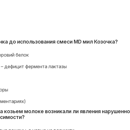
ка до использования смеси MD мил Козочка?
оровий белок
 – дефицит фермента лактазы
лоры
мментариях)
а козьем молоке возникали ли явления нарушенно
осимости?