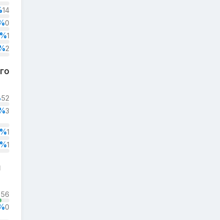
%
14
%
0
2%
1
%
2
го
%
52
%
3
2%
1
2%
1
я
%
56
%
0