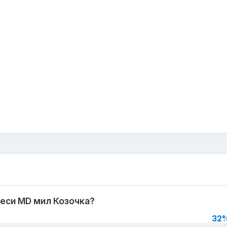
еси MD мил Козочка?
32