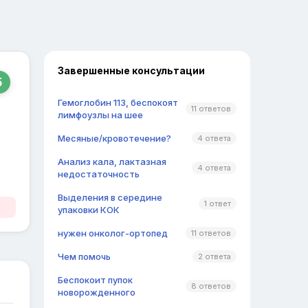
Завершенные консультации
5
Гемоглобин 113, беспокоят
11 ответов
лимфоузлы на шее
Месяные/кровотечение?
4 ответа
Анализ кала, лактазная
4 ответа
недостаточность
Выделения в середине
1 ответ
упаковки КОК
нужен онколог-ортопед
11 ответов
Чем помочь
2 ответа
Беспокоит пупок
8 ответов
новорожденного