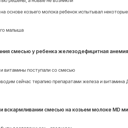
тью решены, а новые не возникли
 на основе козьего молока ребенок испытывал некоторые
его малыша
ания смесью у ребенка железодефицитная анеми
и витамины поступали со смесью
оводим сейчас терапию препаратами железа и витамина 
при вскармливании смесью на козьем молоке MD м