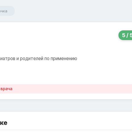
очка
5 / 
диатров и родителей по применению
 врача
ке