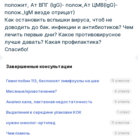
положит, Ат ВПГ (IgG)- полож,Aт ЦМВ(IgG)-
полож.,IgM везде отрицат)
Как остановить вспышки вируса, чтоб не
доводить до бак. инфекции и антибиотиков? Чем
лечить первые дни? Какое противовирусное
лучше давать? Какая профилактика?
Спасибо!
Завершенные консультации
Гемоглобин 113, беспокоят лимфоузлы на шее
11 ответов
Месяные/кровотечение?
4 ответа
Анализ кала, лактазная недостаточность
4 ответа
Выделения в середине упаковки КОК
1 ответ
нужен онколог-ортопед
11 ответов
Чем помочь
2 ответа