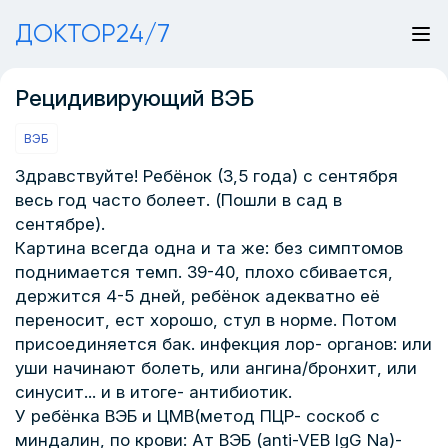
ДОКТОР24/7
Рецидивирующий ВЭБ
ВЭБ
Здравствуйте! Ребёнок (3,5 года) с сентября
весь год часто болеет. (Пошли в сад в
сентябре).
Картина всегда одна и та же: без симптомов
поднимается темп. 39-40, плохо сбивается,
держится 4-5 дней, ребёнок адекватно её
переносит, ест хорошо, стул в норме. Потом
присоединяется бак. инфекция лор- органов: или
уши начинают болеть, или ангина/бронхит, или
синусит... и в итоге- антибиотик.
У ребёнка ВЭБ и ЦМВ(метод ПЦР- соскоб с
миндалин, по крови: Ат ВЭБ (anti-VEB IgG Na)-