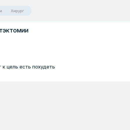
и
Хирург
тэктомии
 к цель есть похудеть