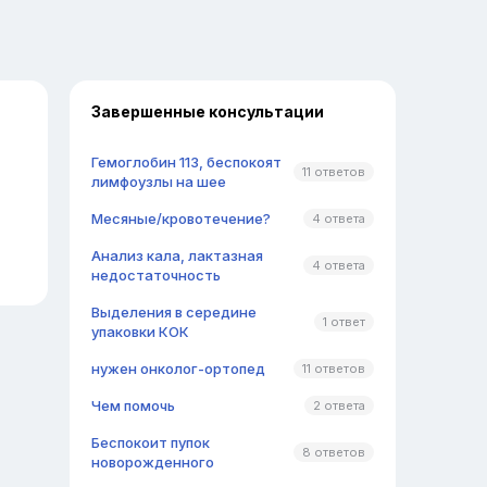
Завершенные консультации
Гемоглобин 113, беспокоят
11 ответов
лимфоузлы на шее
Месяные/кровотечение?
4 ответа
Анализ кала, лактазная
4 ответа
недостаточность
Выделения в середине
1 ответ
упаковки КОК
нужен онколог-ортопед
11 ответов
Чем помочь
2 ответа
Беспокоит пупок
8 ответов
новорожденного