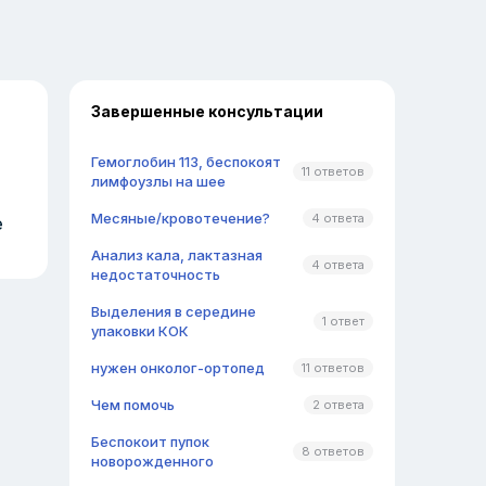
Завершенные консультации
Гемоглобин 113, беспокоят
11 ответов
лимфоузлы на шее
Месяные/кровотечение?
4 ответа
е
Анализ кала, лактазная
4 ответа
недостаточность
Выделения в середине
1 ответ
упаковки КОК
нужен онколог-ортопед
11 ответов
Чем помочь
2 ответа
Беспокоит пупок
8 ответов
новорожденного