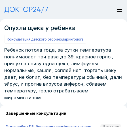
ДОКТОР24/7
Опухла щека у ребенка
Консультация детского оториноларинголога
Ребенок потола года, за сутки температура
полнимаоаст три раза до 39, красное горло ,
припухла снизу одна щека, лимфоузлы
нормальные, кашля, соплей нет, торгать щеку
дает, не болит, без температуры обычный, дали
эйрус, и против вирусов виферон, сбиваем
температуру, горло отрабатываем
мирамистином
Завершенные консультации
Гемоглобин 113, беспокоят лимфоузлы на шее
11 ответов