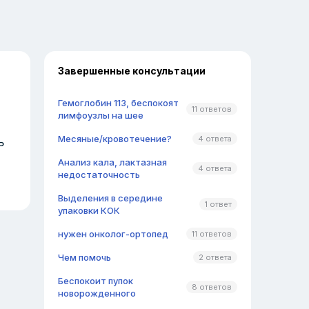
Завершенные консультации
Гемоглобин 113, беспокоят
11 ответов
лимфоузлы на шее
Месяные/кровотечение?
4 ответа
ь
Анализ кала, лактазная
4 ответа
недостаточность
Выделения в середине
1 ответ
упаковки КОК
нужен онколог-ортопед
11 ответов
Чем помочь
2 ответа
Беспокоит пупок
8 ответов
новорожденного