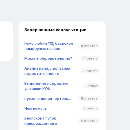
Завершенные консультации
Гемоглобин 113, беспокоят
11 ответов
лимфоузлы на шее
Месяные/кровотечение?
4 ответа
Анализ кала, лактазная
4 ответа
недостаточность
Выделения в середине
1 ответ
упаковки КОК
нужен онколог-ортопед
11 ответов
Чем помочь
2 ответа
Беспокоит пупок
8 ответов
новорожденного