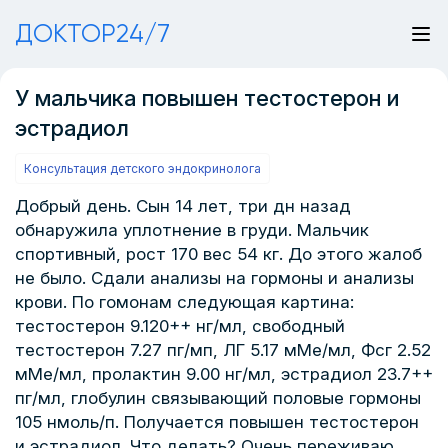
ДОКТОР24/7
У мальчика повышен тестостерон и
эстрадиол
Консультация детского эндокринолога
Добрый день. Сын 14 лет, три дн назад
обнаружила уплотнение в груди. Мальчик
спортивный, рост 170 вес 54 кг. До этого жалоб
не было. Сдали анализы на гормоны и анализы
крови. По гомонам следующая картина:
тестостерон 9.120++ нг/мл, свободный
тестостерон 7.27 пг/мп, ЛГ 5.17 мМе/мл, Фсг 2.52
мМе/мл, пролактин 9.00 нг/мл, эстрадиол 23.7++
пг/мл, глобулин связывающий половые гормоны
105 нмоль/п. Получается повышен тестостерон
и эстрадиол. Что делать? Очень переживаю