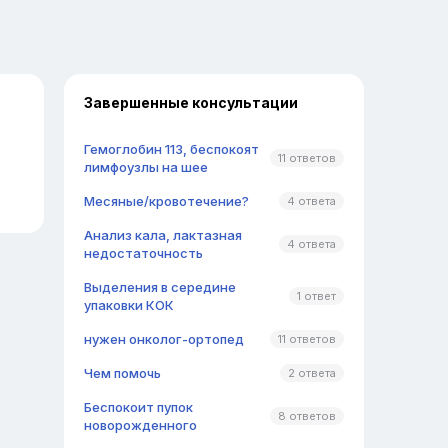
Завершенные консультации
Гемоглобин 113, беспокоят
11 ответов
лимфоузлы на шее
Месяные/кровотечение?
4 ответа
Анализ кала, лактазная
4 ответа
недостаточность
Выделения в середине
1 ответ
упаковки КОК
нужен онколог-ортопед
11 ответов
Чем помочь
2 ответа
Беспокоит пупок
8 ответов
новорожденного