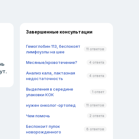
Завершенные консультации
Гемоглобин 113, беспокоят
11 ответов
лимфоузлы на шее
Месяные/кровотечение?
4 ответа
чь
ут.
Анализ кала, лактазная
4 ответа
недостаточность
Выделения в середине
1 ответ
упаковки КОК
нужен онколог-ортопед
11 ответов
Чем помочь
2 ответа
Беспокоит пупок
8 ответов
новорожденного