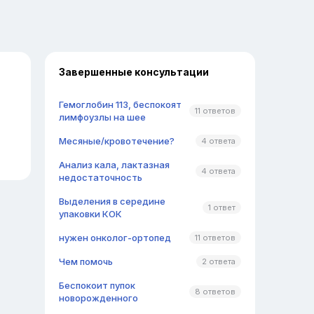
Завершенные консультации
Гемоглобин 113, беспокоят
11 ответов
лимфоузлы на шее
Месяные/кровотечение?
4 ответа
Анализ кала, лактазная
4 ответа
недостаточность
Выделения в середине
1 ответ
упаковки КОК
нужен онколог-ортопед
11 ответов
Чем помочь
2 ответа
Беспокоит пупок
8 ответов
новорожденного