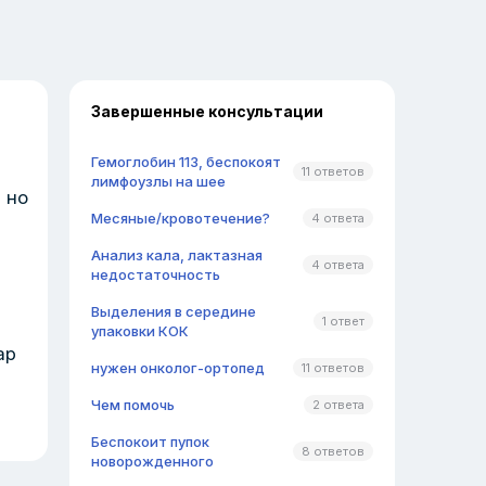
Завершенные консультации
Гемоглобин 113, беспокоят
11 ответов
лимфоузлы на шее
 но
Месяные/кровотечение?
4 ответа
Анализ кала, лактазная
4 ответа
недостаточность
Выделения в середине
1 ответ
упаковки КОК
ар
нужен онколог-ортопед
11 ответов
Чем помочь
2 ответа
Беспокоит пупок
8 ответов
новорожденного