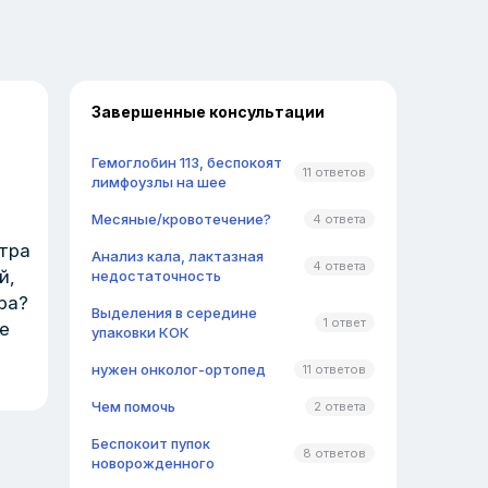
Завершенные консультации
Гемоглобин 113, беспокоят
11 ответов
лимфоузлы на шее
Месяные/кровотечение?
4 ответа
утра
Анализ кала, лактазная
4 ответа
й,
недостаточность
ра?
Выделения в середине
1 ответ
е
упаковки КОК
нужен онколог-ортопед
11 ответов
Чем помочь
2 ответа
Беспокоит пупок
8 ответов
новорожденного