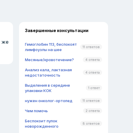
Завершенные консультации
к же
Гемоглобин 113, беспокоят
11 ответов
лимфоузлы на шее
Месяные/кровотечение?
4 ответа
Анализ кала, лактазная
4 ответа
недостаточность
Выделения в середине
1 ответ
упаковки КОК
нужен онколог-ортопед
11 ответов
Чем помочь
2 ответа
Беспокоит пупок
8 ответов
новорожденного