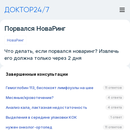
ДОКТОР24/7
Порвался НоваРинг
НоваРинг
Что делать, если порвался новаринг? Извлечь
его должна только через 2 дня
Завершенные консультации
Гемоглобин 113, беспокоят лимфоузлы на шее
11 ответов
Месяные/кровотечение?
4 ответа
Анализ кала, лактазная недостаточность
4 ответа
Выделения в середине упаковки КОК
1 ответ
нужен онколог-ортопед
11 ответов