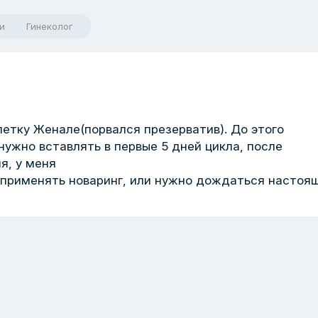
и
Гинеколог
летку Женале(порвался презерватив). До этого
 нужно вставлять в первые 5 дней цикла, после
я, у меня
 применять новаринг, или нужно дождаться настоя