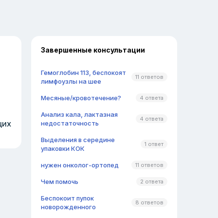
Завершенные консультации
Гемоглобин 113, беспокоят
11 ответов
лимфоузлы на шее
Месяные/кровотечение?
4 ответа
Анализ кала, лактазная
4 ответа
щих
недостаточность
Выделения в середине
1 ответ
упаковки КОК
нужен онколог-ортопед
11 ответов
Чем помочь
2 ответа
Беспокоит пупок
8 ответов
новорожденного