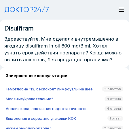
ДОКТОР24/7
Disulfiram
Здравствуйте. Мне сделали внутремышечно в
ягодицу disulfiram in oil 600 mg/3 ml. Хотел
узнать срок действия препарата? Когда можно
выпить алкоголь, без вреда для организма?
Завершенные консультации
Гемоглобин 113, беспокоят лимфоузлы на шее
11 ответов
Месяные/кровотечение?
4 ответа
Анализ кала, лактазная недостаточность
4 ответа
Выделения в середине упаковки КОК
1 ответ
нужен онколог-ортопед
11 ответов