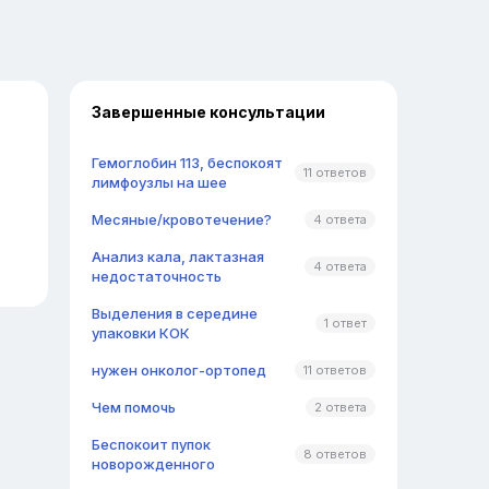
Завершенные консультации
Гемоглобин 113, беспокоят
11 ответов
лимфоузлы на шее
Месяные/кровотечение?
4 ответа
Анализ кала, лактазная
4 ответа
недостаточность
Выделения в середине
1 ответ
упаковки КОК
нужен онколог-ортопед
11 ответов
Чем помочь
2 ответа
Беспокоит пупок
8 ответов
новорожденного