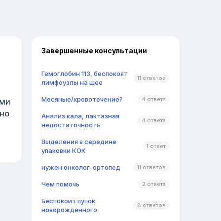
Завершенные консультации
Гемоглобин 113, беспокоят
11 ответов
лимфоузлы на шее
Месяные/кровотечение?
4 ответа
ыми
 но
Анализ кала, лактазная
4 ответа
недостаточность
Выделения в середине
1 ответ
упаковки КОК
нужен онколог-ортопед
11 ответов
Чем помочь
2 ответа
Беспокоит пупок
8 ответов
новорожденного