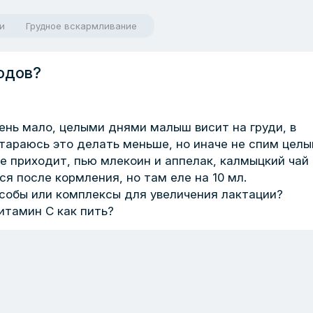
и
Грудное вскармливание
одов?
чень мало, целыми днями малыш висит на груди, в
тараюсь это делать меньше, но иначе не спим цел
е приходит, пью млекоин и аппелак, калмыцкий чай
я после кормления, но там еле на 10 мл.
собы или комплексы для увеличения лактации?
итамин С как пить?