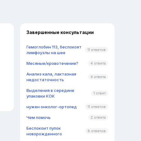
Завершенные консультации
Гемоглобин 113, беспокоят
11 ответов
лимфоузлы на шее
,
Месяные/кровотечение?
4 ответа
Анализ кала, лактазная
4 ответа
недостаточность
Выделения в середине
1 ответ
упаковки КОК
нужен онколог-ортопед
11 ответов
Чем помочь
2 ответа
Беспокоит пупок
8 ответов
новорожденного