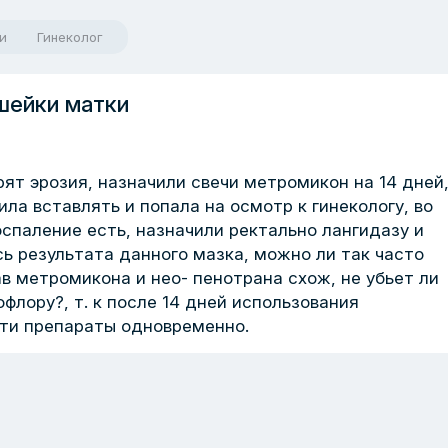
и
Гинеколог
шейки матки
ят эрозия, назначили свечи метромикон на 14 дней
ила вставлять и попала на осмотр к гинекологу, во
оспаление есть, назначили ректально лангидазу и
ь результата данного мазка, можно ли так часто
в метромикона и нео- пенотрана схож, не убьет ли
флору?, т. к после 14 дней использования
эти препараты одновременно.