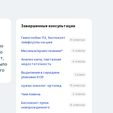
Завершенные консультации
Гемоглобин 113, беспокоят
11 ответов
лимфоузлы на шее
но
Месяные/кровотечение?
4 ответа
то
т,
Анализ кала, лактазная
4 ответа
было
недостаточность
го
Выделения в середине
1 ответ
упаковки КОК
нужен онколог-ортопед
11 ответов
Чем помочь
2 ответа
Беспокоит пупок
8 ответов
новорожденного