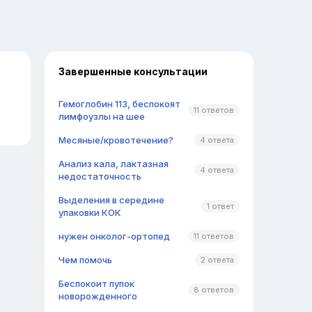
Завершенные консультации
Гемоглобин 113, беспокоят
11 ответов
лимфоузлы на шее
Месяные/кровотечение?
4 ответа
Анализ кала, лактазная
4 ответа
недостаточность
Выделения в середине
1 ответ
упаковки КОК
нужен онколог-ортопед
11 ответов
Чем помочь
2 ответа
Беспокоит пупок
8 ответов
новорожденного