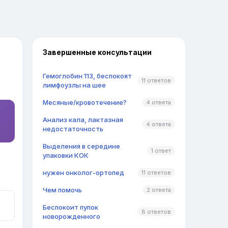
Завершенные консультации
Гемоглобин 113, беспокоят
11 ответов
лимфоузлы на шее
Месяные/кровотечение?
4 ответа
Анализ кала, лактазная
4 ответа
недостаточность
Выделения в середине
1 ответ
упаковки КОК
нужен онколог-ортопед
11 ответов
Чем помочь
2 ответа
Беспокоит пупок
8 ответов
новорожденного