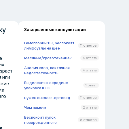
ку
Завершенные консультации
Гемоглобин 113, беспокоят
11 ответов
лимфоузлы на шее
е
Месяные/кровотечение?
4 ответа
их
Анализ кала, лактазная
озраст
4 ответа
недостаточность
я или
Выделения в середине
ские
1 ответ
упаковки КОК
<a
его
нужен онколог-ортопед
11 ответов
Чем помочь
2 ответа
Беспокоит пупок
8 ответов
новорожденного
и