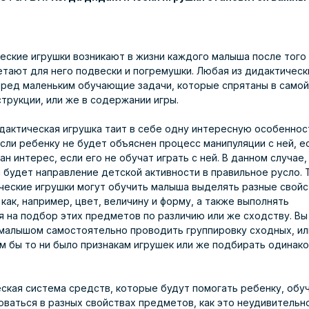
ческие игрушки возникают в жизни каждого малыша после того 
тают для него подвески и погремушки. Любая из дидактическ
еред маленьким обучающие задачи, которые спрятаны в самой
струкции, или же в содержании игры.
дактическая игрушка таит в себе одну интересную особеннос
сли ребенку не будет объяснен процесс манипуляции с ней, ес
ан интерес, если его не обучат играть с ней. В данном случае,
будет направление детской активности в правильное русло. Т
ческие игрушки могут обучить малыша выделять разные свойс
как, например, цвет, величину и форму, а также выполнять
я на подбор этих предметов по различию или же сходству. Вы
 малышом самостоятельно проводить группировку сходных, ил
им бы то ни было признакам игрушек или же подбирать одинак
ская система средств, которые будут помогать ребенку, обу
ваться в разных свойствах предметов, как это неудивительн