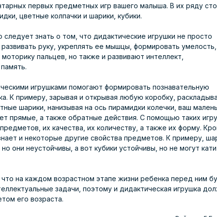
нтарных первых предметных игр вашего малыша. В их ряду сто
дки, цветные колпачки и шарики, кубики.
следует знать о том, что дидактические игрушки не просто
развивать руку, укреплять ее мышцы, формировать умелость,
 моторику пальцев, но также и развивают интеллект,
 память.
ическими игрушками помогают формировать познавательную
ка. К примеру, зарывая и открывая любую коробку, раскладыва
тные шарики, нанизывая на ось пирамидки колечки, ваш мален
ет прямые, а также обратные действия. С помощью таких игр
предметов, их качества, их количеству, а также их форму. Кр
знает и некоторые другие свойства предметов. К примеру, ша
но они неустойчивы, а вот кубики устойчивы, но не могут кати
 что на каждом возрастном этапе жизни ребенка перед ним б
теллектуальные задачи, поэтому и дидактическая игрушка до
етом его возраста.