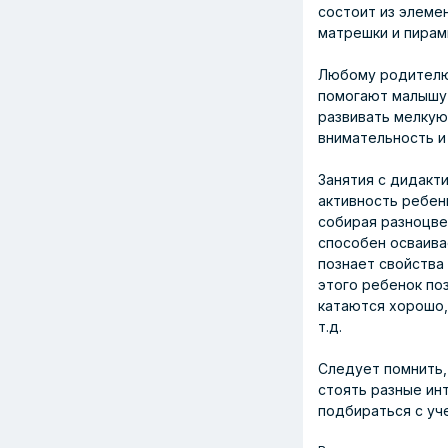
состоит из элеме
матрешки и пирами
Любому родителю 
помогают малышу 
развивать мелкую
внимательность и
Занятия с дидакт
активность ребен
собирая разноцве
способен осваива
познает свойства 
этого ребенок по
катаются хорошо, 
т.д.
Следует помнить,
стоять разные ин
подбираться с уч