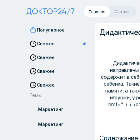
ДОКТОР24/7
Главная
Статьи
Популярное
Дидактичес
Свежее
Свежее
Дидактичес
направлены 
Свежее
содержит в себ
ребенка. Таки
Свежее
памяти, а так
Темы
игрушки, у 
href="../../
Маркетинг
Маркетинг
Содержание 