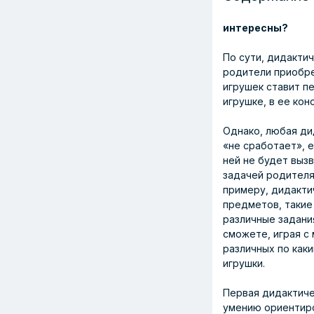
интересны?
По сути, дидакти
родители приобре
игрушек ставит п
игрушке, в ее кон
Однако, любая ди
«не сработает», е
ней не будет вызв
задачей родителя 
примеру, дидакти
предметов, такие 
различные задани
сможете, играя с
различных по как
игрушки.
Первая дидактиче
умению ориентиро