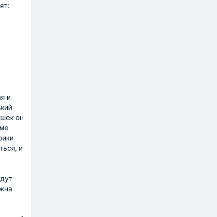
ят:
я и
ький
ушек он
оме
рики
ться, и
удут
лжна