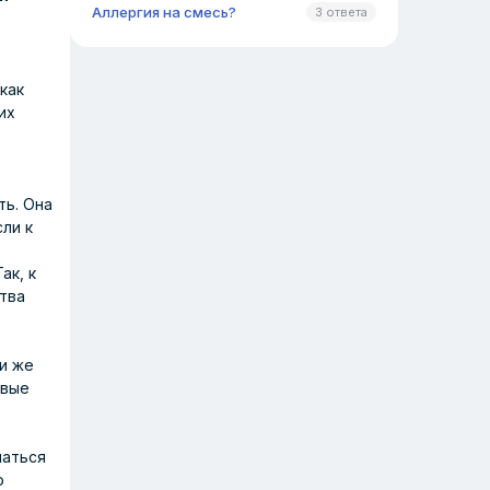
Аллергия на смесь?
3 ответа
как
их
ть. Она
ли к
ак, к
тва
и же
овые
чаться
о