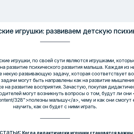
кие игрушки: развиваем детскую психи
кие игрушки, по своей сути являются игрушками, которы
на развитие психического развития малыша. Каждая из н
е некую развивающую задачу, которая соответствует в
е задачи могут быть направлены как на развитие мышлени
же на развитие восприятия. Зачастую, покупая дидактиче
родителей могут возникнуть вопросы о том, будут ли они 
../content/328">полезны малышу</a>, чему и как они смогут 
научить, как он будет с ними играть.
статьи:
Когда дидактически игрушки становятся важны 