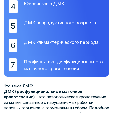
Ювенильные ДМК.
4
ДМК репродуктивного возраста.
5
ДМК климактерического периода.
6
Профилактика дисфункционального
7
маточного кровотечения.
Что такое ДМК?
ДМК (дисфункциональное маточное
кровотечение)
- это патологическое кровотечение
из матки, связанное с нарушением выработки
половых гормонов, с гормональным сбоем. Подобное