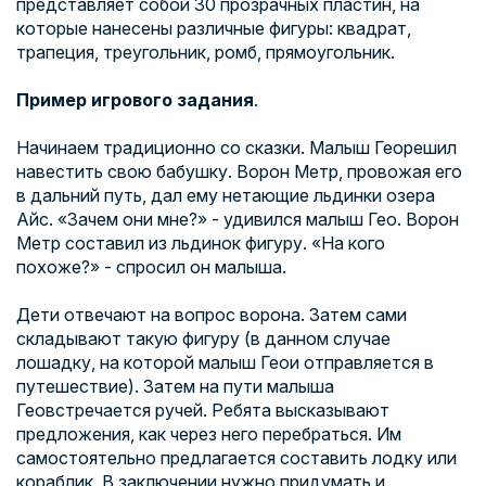
представляет собой 30 прозрачных пластин, на
которые нанесены различные фигуры: квадрат,
трапеция, треугольник, ромб, прямоугольник.
Пример игрового задания
.
Начинаем традиционно со сказки. Малыш
Гео
решил
навестить свою бабушку. Ворон Метр, провожая его
в дальний путь, дал ему нетающие льдинки озера
Айс
. «Зачем они мне?» - удивился малыш
Гео
. Ворон
Метр составил из льдинок фигуру. «На кого
похоже?» - спросил он малыша.
Дети отвечают на вопрос ворона. Затем сами
складывают такую фигуру (в данном случае
лошадку, на которой малыш
Гео
и отправляется в
путешествие). Затем на пути малыша
Гео
встречается ручей. Ребята высказывают
предложения, как через него перебраться. Им
самостоятельно предлагается составить лодку или
кораблик. В заключении нужно придумать и