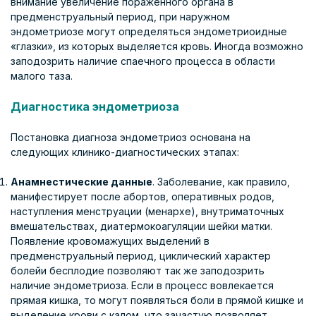
внимание увеличение пораженного органа в
предменструальный период, при наружном
эндометриозе могут определяться эндометриоидные
«глазки», из которых выделяется кровь. Иногда возможно
заподозрить наличие спаечного процесса в области
малого таза.
Диагностика эндометриоза
Постановка диагноза эндометриоз основана на
следующих клинико-диагностических этапах:
Анамнестические данные
. Заболевание, как правило,
манифестирует после абортов, оперативных родов,
наступления менструации (менархе), внутриматочных
вмешательствах, диатермокоагуляции шейки матки.
Появление кровомажущих выделений в
предменструальный период, циклический характер
болейи бесплодие позволяют так же заподозрить
наличие эндометриоза. Если в процесс вовлекается
прямая кишка, то могут появляться боли в прямой кишке и
выделение крови с калом, что зачастую позволяет