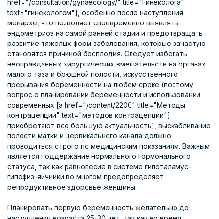
href="/consultation/gynaecology/" title="Гинеколога"
text="гинекологом"], особенно после наступления
менархе, что позволяет своевременно выявлять
эндометриоз на самой ранней стадии и предотвращать
развитие тяжелых форм заболевания, которые зачастую
становятся причиной бесплодия. Следует избегать
неоправданных хирургических вмешательств на органах
малого таза и брюшной полости, искусственного
прерывания беременности на любом сроке (поэтому
вопрос о планировании беременности и использовании
современных [a href="/content/2200" title="Методы
контрацепции" text="методов контрацепции"]
приобретают все большую актуальность), выскабливание
полости матки и цервикального канала должно
проводиться строго по медицинским показаниям. Важным
является поддержание нормального гормонального
статуса, так как равновесие в системе гипоталамус-
гипофиз-яичники во многом предопределяет
репродуктивное здоровье женщины.
Планировать первую беременность желательно до
наступления возраста 25-30 лет, так как во время