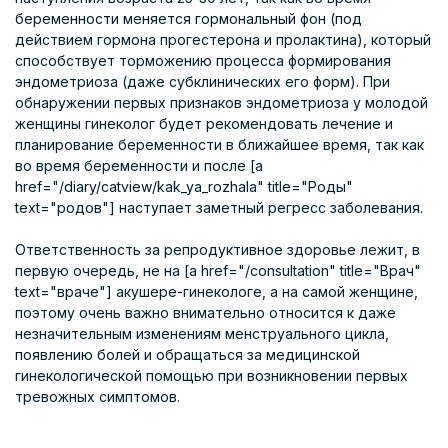
беременности меняется гормональный фон (под
действием гормона прогестерона и пролактина), который
способствует торможению процесса формирования
эндометриоза (даже субклинических его форм). При
обнаружении первых признаков эндометриоза у молодой
женщины гинеколог будет рекомендовать лечение и
планирование беременности в ближайшее время, так как
во время беременности и после [a
href="/diary/catview/kak_ya_rozhala" title="Роды"
text="родов"] наступает заметный регресс заболевания.
Ответственность за репродуктивное здоровье лежит, в
первую очередь, не на [a href="/consultation" title="Врач"
text="враче"] акушере-гинекологе, а на самой женщине,
поэтому очень важно внимательно относится к даже
незначительным изменениям менструального цикла,
появлению болей и обращаться за медицинской
гинекологической помощью при возникновении первых
тревожных симптомов.