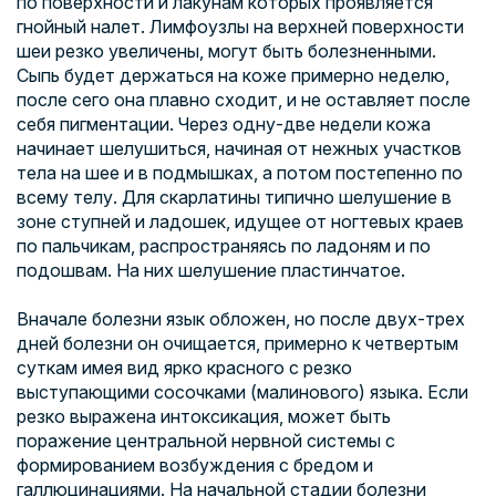
по поверхности и лакунам которых проявляется
гнойный налет. Лимфоузлы на верхней поверхности
шеи резко увеличены, могут быть болезненными.
Сыпь будет держаться на коже примерно неделю,
после сего она плавно сходит, и не оставляет после
себя пигментации. Через одну-две недели кожа
начинает шелушиться, начиная от нежных участков
тела на шее и в подмышках, а потом постепенно по
всему телу. Для скарлатины типично шелушение в
зоне ступней и ладошек, идущее от ногтевых краев
по пальчикам, распространяясь по ладоням и по
подошвам. На них шелушение пластинчатое.
Вначале болезни язык обложен, но после двух-трех
дней болезни он очищается, примерно к четвертым
суткам имея вид ярко красного с резко
выступающими сосочками (малинового) языка. Если
резко выражена интоксикация, может быть
поражение центральной нервной системы с
формированием возбуждения с бредом и
галлюцинациями. На начальной стадии болезни