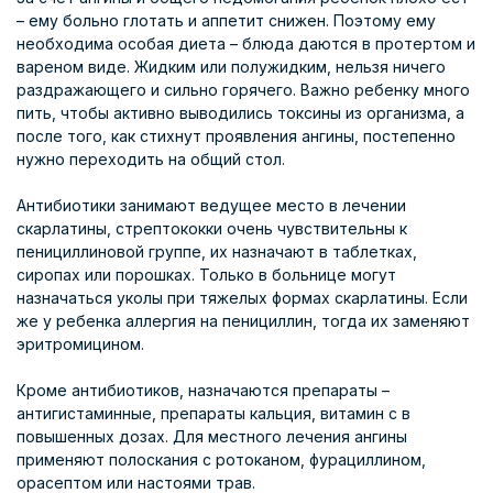
– ему больно глотать и аппетит снижен. Поэтому ему
необходима особая диета – блюда даются в протертом и
вареном виде. Жидким или полужидким, нельзя ничего
раздражающего и сильно горячего. Важно ребенку много
пить, чтобы активно выводились токсины из организма, а
после того, как стихнут проявления ангины, постепенно
нужно переходить на общий стол.
Антибиотики занимают ведущее место в лечении
скарлатины, стрептококки очень чувствительны к
пенициллиновой группе, их назначают в таблетках,
сиропах или порошках. Только в больнице могут
назначаться уколы при тяжелых формах скарлатины. Если
же у ребенка аллергия на пенициллин, тогда их заменяют
эритромицином.
Кроме антибиотиков, назначаются препараты –
антигистаминные, препараты кальция, витамин с в
повышенных дозах. Для местного лечения ангины
применяют полоскания с ротоканом, фурациллином,
орасептом или настоями трав.