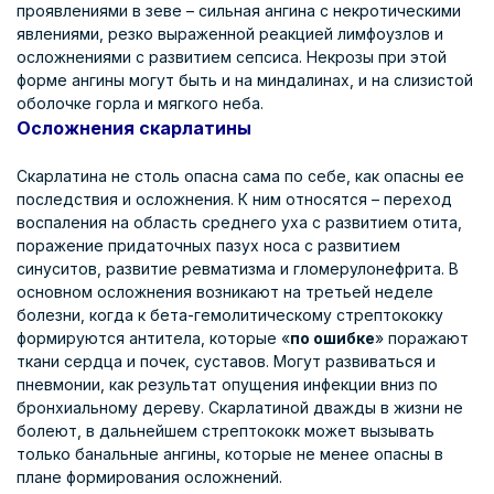
проявлениями в зеве – сильная ангина с некротическими
явлениями, резко выраженной реакцией лимфоузлов и
осложнениями с развитием сепсиса. Некрозы при этой
форме ангины могут быть и на миндалинах, и на слизистой
оболочке горла и мягкого неба.
Осложнения скарлатины
Скарлатина не столь опасна сама по себе, как опасны ее
последствия и осложнения. К ним относятся – переход
воспаления на область среднего уха с развитием отита,
поражение придаточных пазух носа с развитием
синуситов, развитие ревматизма и гломерулонефрита. В
основном осложнения возникают на третьей неделе
болезни, когда к бета-гемолитическому стрептококку
формируются антитела, которые «
по ошибке
» поражают
ткани сердца и почек, суставов. Могут развиваться и
пневмонии, как результат опущения инфекции вниз по
бронхиальному дереву. Скарлатиной дважды в жизни не
болеют, в дальнейшем стрептококк может вызывать
только банальные ангины, которые не менее опасны в
плане формирования осложнений.