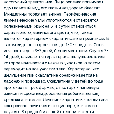
носогубный треугольник. Лицо ребенка принимает
одутловатый вид, его глазки нездорово блестят.
Миндалины поражает ангина. Периферические
лимфатические узлы уплотняются и становятся
болезненными. Язык на 3-4 сутки становиться
характерного, малинового цвета, что, также
является характерным скарлатинозным признаком. В
таком виде он сохраняется до 1- 2-х недель. Сыпь
исчезает через 3-7 дней, без пигментации. Спустя 7-
14 дней, начинается характерное шелушение кожи,
которое начинается с нежных участков, а потом
переходит на все участки тела. Характерно, что
шелушение при скарлатине обнаруживается на
ладонях и подошвах. Скарлатина у детей до года
протекает в трех формах, от которых напрямую
зависят и сроки выздоровления ребенка: легкая,
средняя и тяжелая. Лечение скарлатины Скарлатина,
как правило, лечиться в стационаре, в тяжелых
случаях. В средней и легкой степени тяжести