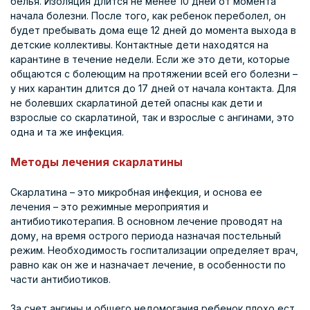
белья. Изоляция длится не менее 10 дней от момента
начала болезни. После того, как ребенок переболел, он
будет пребывать дома еще 12 дней до момента выхода в
детские коллективы. Контактные дети находятся на
карантине в течение недели. Если же это дети, которые
общаются с болеющим на протяжении всей его болезни –
у них карантин длится до 17 дней от начала контакта. Для
не болевших скарлатиной детей опасны как дети и
взрослые со скарлатиной, так и взрослые с ангинами, это
одна и та же инфекция.
Методы лечения скарлатины
Скарлатина – это микробная инфекция, и основа ее
лечения – это режимные мероприятия и
антибиотикотерапия. В основном лечение проводят на
дому, на время острого периода назначая постельный
режим. Необходимость госпитализации определяет врач,
равно как он же и назначает лечение, в особенности по
части антибиотиков.
За счет ангины и общего недомогания ребенок плохо ест