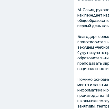
М. Савин, руков
как передает из
общеобразовате
первый день нов
Благодаря совм
благотворитель
текущем учебном
будут изучать 
образовательным
преподавать ивр
национальности
Помимо основных
место и занятия
информатика и 
производства. В
школьники смог
занятиям, театр