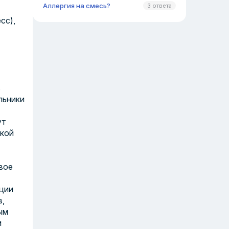
Аллергия на смесь?
3 ответа
сс),
в
льники
ут
ской
вое
ции
в,
ым
и