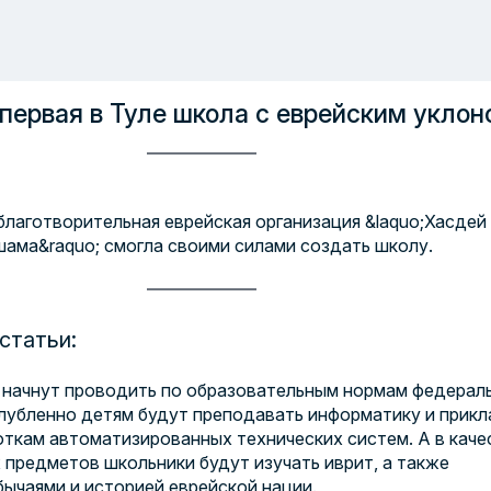
первая в Туле школа с еврейским уклон
благотворительная еврейская организация &laquo;Хасдей
ама&raquo; смогла своими силами создать школу.
статьи:
е начнут проводить по образовательным нормам федерал
глубленно детям будут преподавать информатику и прик
откам автоматизированных технических систем. А в каче
предметов школьники будут изучать иврит, а также
бычаями и историей еврейской нации.