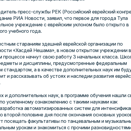
одитель пресс-службы РЕК (Российский еврейский конгре
дание РИА Новости, заявил, что первое для города Тула
льное учреждение с еврейским уклоном было открыто в
ого учебного года.
естным стараниям здешней еврейской организации по
ности «Хасдей Нешама», в новом открытом учреждении 
 процессе начнут свою работу 3 начальных класса. Шко
предметы и дисциплины, предусмотренные федеральным
 стандартом, а в качестве дополнительных наук им буд
ит и рассказывать об устоях и наследии развития еврей
.
 и дополнительных наук, в программе обучения нашли с
 по усиленному ознакомлению с такими науками как
разработка автоматизированных систем для интенсифика
о второй половине дня после окончания основных уроко
ут посещать факультативы по танцевальным и музыкальн
альным урокам и знакомиться с прочими разновидностям