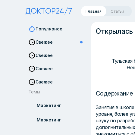
ДОКТОР24/7
Главная
Статьи
Популярное
Открылась 
Свежее
Свежее
Тульская 
Неш
Свежее
Свежее
Темы
Содержание 
Маркетинг
Занятия в школ
уровня, более у
Маркетинг
науку по разраб
дополнительных 
знакомиться с о