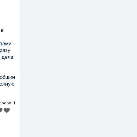
 в
дами.
разу
в дела
 общин
полную
лосов: 1