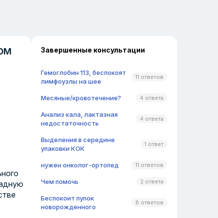
ом
Завершенные консультации
Гемоглобин 113, беспокоят
11 ответов
лимфоузлы на шее
Месяные/кровотечение?
4 ответа
Анализ кала, лактазная
4 ответа
недостаточность
Выделения в середине
1 ответ
упаковки КОК
нужен онколог-ортопед
11 ответов
ьного
Чем помочь
2 ответа
ладную
стве
Беспокоит пупок
8 ответов
новорожденного