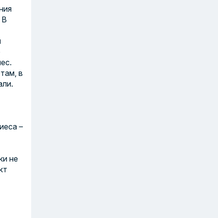
ния
 В
и
е
ес.
там, в
али
.
иеса –
ки не
кт