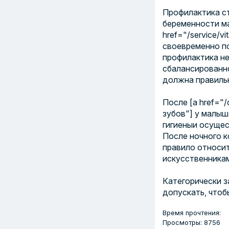
Профилактика с
беременности ма
href="/service/v
своевременно 
профилактика не
сбалансированно
должна правильн
После [a href="
зубов"] у малы
гигиены
и осуще
После ночного к
правило относит
искусственника
Категорически з
допускать, чтоб
Время прочтения:
Просмотры: 8756