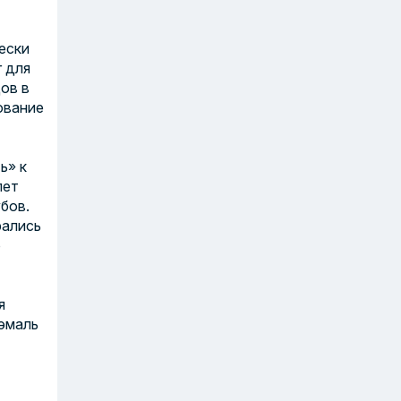
ески
г для
ов в
рование
ь» к
лет
бов.
рались
о
я
 эмаль