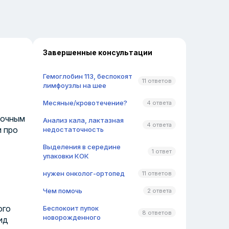
Завершенные консультации
Гемоглобин 113, беспокоят
11 ответов
лимфоузлы на шее
Месяные/кровотечение?
4 ответа
лочным
Анализ кала, лактазная
4 ответа
и про
недостаточность
Выделения в середине
1 ответ
упаковки КОК
нужен онколог-ортопед
11 ответов
Чем помочь
2 ответа
ого
Беспокоит пупок
8 ответов
новорожденного
ид