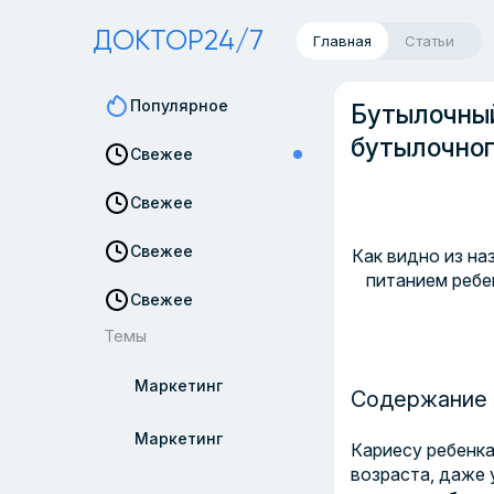
ДОКТОР24/7
Главная
Статьи
Популярное
Бутылочный
бутылочног
Свежее
Свежее
Свежее
Как видно из на
питанием ребе
Свежее
Темы
Маркетинг
Содержание 
Маркетинг
Кариес
у ребенк
возраста, даже 