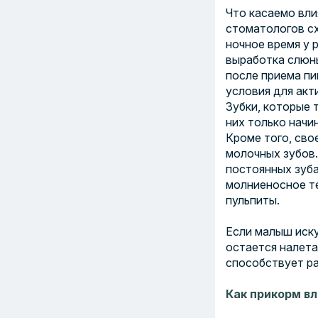
Что касаемо вли
стоматологов сх
ночное время у 
выработка слюны
после приема пи
условия для акт
Зубки, которые 
них только начи
Кроме того, сво
молочных зубов.
постоянных зуба
молниеносное т
пульпиты.
Если малыш иску
остается налета
способствует ра
Как прикорм вл