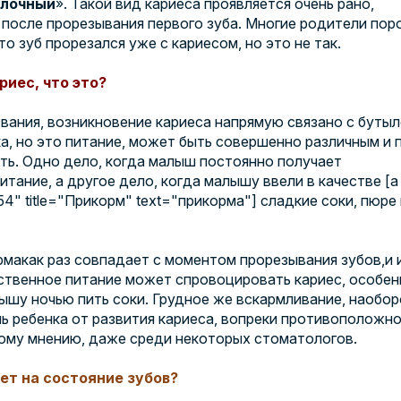
лочный
». Такой вид кариеса проявляется очень рано,
 после
прорезывания первого зуба
. Многие родители пор
то зуб прорезался уже с кариесом, но это не так.
иес, что это?
звания, возникновение кариеса напрямую связано с буты
а, но это питание, может быть совершенно различным и 
ть. Одно дело, когда малыш постоянно получает
итание, а другое дело, когда малышу ввели в качестве [a
54" title="Прикорм" text="прикорма"] сладкие соки, пюре 
рма
как раз совпадает с моментом
прорезывания зубов
,и
ственное питание может спровоцировать кариес, особен
ышу ночью пить соки. Грудное же вскармливание, наобор
ь ребенка от развития кариеса, вопреки противоположн
ому мнению, даже среди некоторых стоматологов.
ет на состояние зубов?