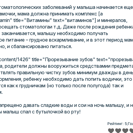
томатологических заболеваний у малыша начинается еще
мочки, мама должна принимать комплекс [a
itamin" title="Витамины" text="витаминов"] и минералов,
посещать
стоматолога
и т.д. Даже после рождения ребенк
 заканчивается, малышу необходимо получать
е питание – грудное вскармливание, и в этот период ма
о, и сбалансировано питаться.
/content/1426" title="Прорезывание зубов" text="прорезы
ша, родители должны вооружиться
средствами
и
предмет
ствлять правильную
чистку зубов
минимум дважды в день
ормления, ребенку необходимо дать попить водички, это
ся как к грудничкам (но только после полугода) так и
м.
апрещено давать сладкие воды и сои на ночь малышу, и 
ы малыш спал с бутылочкой во рту!
Рейтинг: 5;
Го