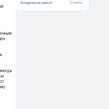
Аллергия на смесь?
3 ответа
ой
лочным
про
и
 иногда
но
от
ому