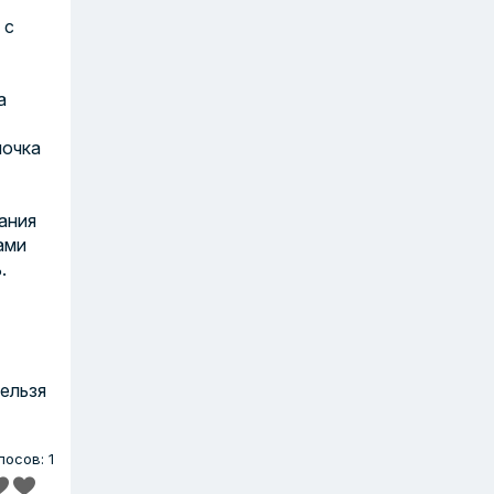
 с
а
мочка
вания
ами
.
нельзя
лосов: 1