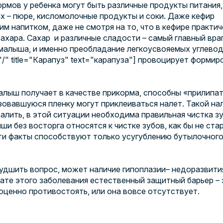
ормов у ребенка могут быть различные продукты питания,
х – пюре, кисломолочные продукты и соки. Даже кефир
им напитком, даже не смотря на то, что в кефире практич
ахара. Сахар и различные сладости – самый главный вра
малыша, и именно преобладание легкоусвояемых углевод
="/" title="Карапуз" text="карапуза"] провоцирует форми
алыш получает в качестве прикорма, способны «прилипат
азовавшуюся пленку могут приклеиваться налет. Такой на
алить, в этой ситуации необходима правильная чистка зу
ши без восторга относятся к чистке зубов, как бы не ста
ти факты способствуют только усугублению бутылочног
удшить вопрос, может наличие
гипоплазии
– недоразвити
тате этого заболевания естественный защитный барьер –
оценно противостоять, или она вовсе отсутствует.