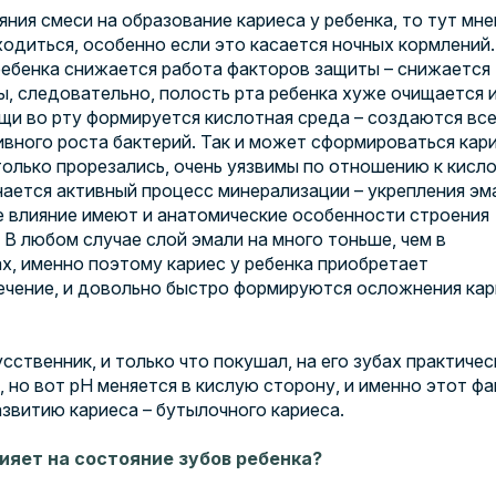
яния смеси на образование кариеса у ребенка, то тут мне
одиться, особенно если это касается ночных кормлений.
ребенка снижается работа факторов защиты – снижается
, следовательно, полость рта ребенка хуже очищается 
щи во рту формируется кислотная среда – создаются вс
ивного роста бактерий. Так и может сформироваться кари
только прорезались, очень уязвимы по отношению к кисло
нается активный процесс минерализации –
укрепления эм
е влияние имеют и анатомические особенности строения
 В любом случае слой эмали на много тоньше, чем в
х, именно поэтому кариес у ребенка приобретает
ечение, и довольно быстро формируются осложнения кар
сственник, и только что покушал, на его зубах практичес
, но вот рН меняется в кислую сторону, и именно этот фа
звитию кариеса – бутылочного кариеса.
ияет на состояние зубов ребенка?