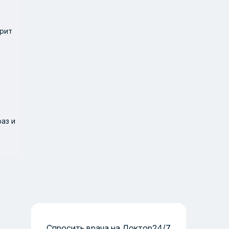
ерит
аз и
Спросить врача на Доктор24/7