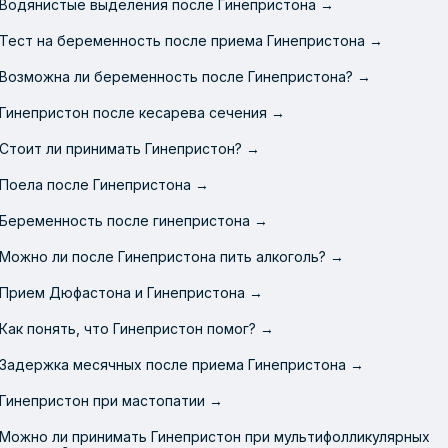
Водянистые выделения после Гинепристона →
Тест на беременность после приема Гинепристона →
Возможна ли беременность после Гинепристона? →
Гинепристон после кесарева сечения →
Стоит ли принимать Гинепристон? →
Поела после Гинепристона →
Беременность после гинепристона →
Можно ли после Гинепристона пить алкоголь? →
Прием Дюфастона и Гинепристона →
Как понять, что Гинепристон помог? →
Задержка месячных после приема Гинепристона →
Гинепристон при мастопатии →
Можно ли принимать Гинепристон при мультифолликулярных