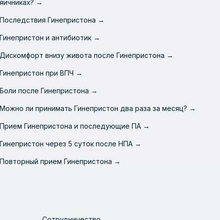
яичниках? →
Последствия Гинепристона →
Гинепристон и антибиотик →
Дискомфорт внизу живота после Гинепристона →
Гинепристон при ВПЧ →
Боли после Гинепристона →
Можно ли принимать Гинепристон два раза за месяц? →
Прием Гинепристона и последующие ПА →
Гинепристон через 5 суток после НПА →
Повторный прием Гинепристона →
Сотрудничество