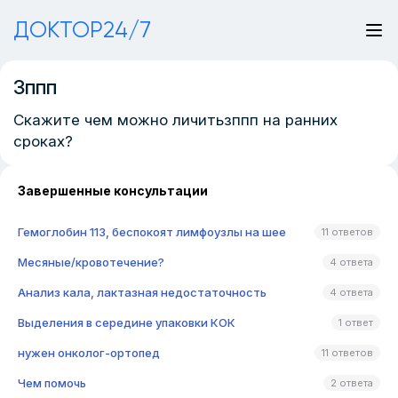
ДОКТОР24/7
Зппп
Скажите чем можно личитьзппп на ранних
сроках?
Завершенные консультации
Гемоглобин 113, беспокоят лимфоузлы на шее
11 ответов
Месяные/кровотечение?
4 ответа
Анализ кала, лактазная недостаточность
4 ответа
Выделения в середине упаковки КОК
1 ответ
нужен онколог-ортопед
11 ответов
Чем помочь
2 ответа