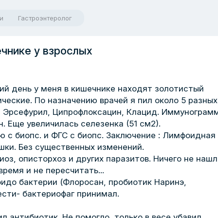
и
Гастроэнтеролог
чнике у взрослых
ний день у меня в кишечнике находят золотистый
ические. По назначению врачей я пил около 5 разных
, Эрсефурил, Ципрофлоксацин, Клацид. Иммунограм
 Еще увеличилась селезенка (51 см2).
 с биопс. и ФГС с биопс. Заключение : Лимфоидная
шки. Без существенных изменений.
оз, описторхоз и других паразитов. Ничего не нашл
время и не пересчитать...
фидо бактерии (Флоросан, пробиотик Наринэ,
ести- бактериофаг принимал.
л антибиотик. Не помогло, только в весе убавил.