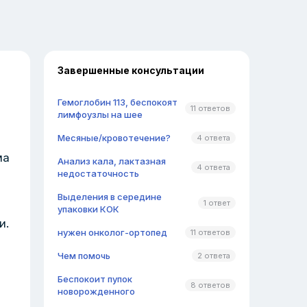
Завершенные консультации
Гемоглобин 113, беспокоят
11 ответов
лимфоузлы на шее
Месяные/кровотечение?
4 ответа
ма
Анализ кала, лактазная
4 ответа
недостаточность
Выделения в середине
1 ответ
упаковки КОК
и.
нужен онколог-ортопед
11 ответов
Чем помочь
2 ответа
Беспокоит пупок
8 ответов
новорожденного