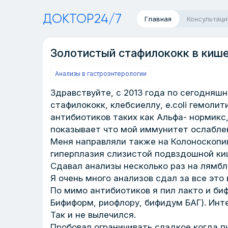
ДОКТОР24/7
Главная
Консультаци
Золотистый стафилококк в кише
Анализы в гастроэнтерологии
Здравствуйте, с 2013 года по сегодняш
стафилококк, клебсиеллу, e.coli гемолит
антибиотиков таких как Альфа- нормикс
показывает что мой иммунитет ослаблен.
Меня направляли также на Колоноскопию
гиперплазия слизистой подвздошной ки
Сдавал анализы несколько раз на лямбли
Я очень много анализов сдал за все это 
По мимо антибиотиков я пил лакто и би
Бифиформ, риофлору, бифидум БАГ). Инт
Так и не вылечился.
Пробовал ограничивать сладкое когда пи