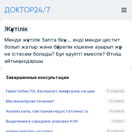
ДОКТОР24/7
Жүктілік
Менде жүктілік 5апта 6күн.... енді менде цистит
болып жатыр жəне бүйрегім кішкене ауырып жүр
не істесем болады? Бұл қауіпті емеспе? Өтніш
айтыңыздаршы
Завершенные консультации
Гемоглобин 113, беспокоят лимфоузлы на шее
11 ответов
Месяные/кровотечение?
4 ответа
Анализ кала, лактазная недостаточность
4 ответа
Выделения в середине упаковки КОК
1 ответ
нужен онколог-ортопед
11 ответов