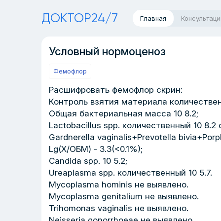
ДОКТОР24/7
Главная
Консультаци
Условный нормоценоз
Фемофлор
Расшифровать фемофлор скрин:
Контроль взятия материала количественн
Общая бактериальная масса 10 8.2;
Lactobacillus spp. количественный 10 8.2
Gardnerella vaginalis+Prevotella bivia+P
Lg(X/ОБМ) - 3.3(<0.1%);
Candida spp. 10 5.2;
Ureaplasma spp. количественный 10 5.7.
Mycoplasma hominis не выявлено.
Mycoplasma genitalium не выявлено.
Trihomonas vaginalis не выявлено.
Neisseria gonorrhoeae не выявлено.