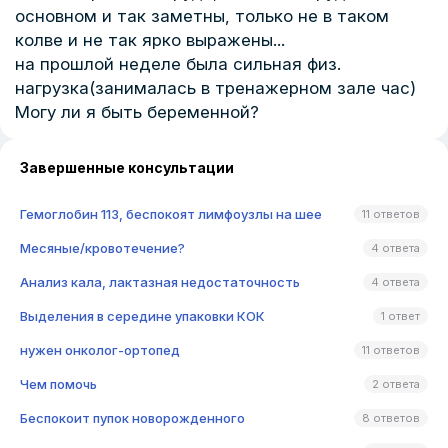
основном и так заметны, только не в таком
колве и не так ярко выражены...
на прошлой неделе была сильная физ.
нагрузка(занималась в тренажерном зале час)
Могу ли я быть беременной?
Завершенные консультации
Гемоглобин 113, беспокоят лимфоузлы на шее
11 ответов
Месяные/кровотечение?
4 ответа
Анализ кала, лактазная недостаточность
4 ответа
Выделения в середине упаковки КОК
1 ответ
нужен онколог-ортопед
11 ответов
Чем помочь
2 ответа
Беспокоит пупок новорожденного
8 ответов