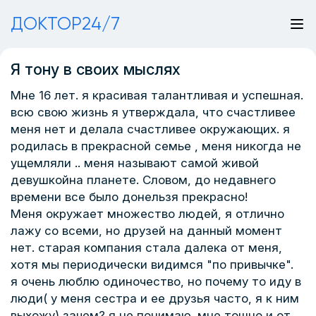
ДОКТОР24/7
Я тону в своих мыслях
Мне 16 лет. я красивая талантливая и успешная.
всю свою жизнь я утверждала, что счастливее
меня нет и делала счастливее окружающих. я
родилась в прекрасной семье , меня никогда не
ущемляли .. меня называют самой живой
девушкойна планете. Словом, до недавнего
времени все было донельзя прекрасно!
Меня окружает множество людей, я отлично
лажу со всеми, но друзей на данный момент
нет. старая компания стала далека от меня,
хотя мы периодически видимся "по привычке".
я очень люблю одиночество, но почему то иду в
люди( у меня сестра и ее друзья часто, я к ним
выхожу) зачем? я не понимаю. мне тошно и от