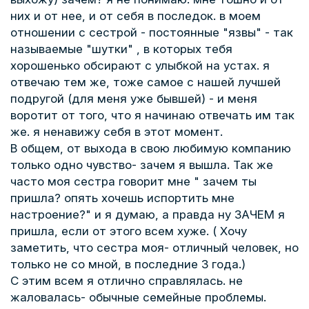
них и от нее, и от себя в последок. в моем
отношении с сестрой - постоянные "язвы" - так
называемые "шутки" , в которых тебя
хорошенько обсирают с улыбкой на устах. я
отвечаю тем же, тоже самое с нашей лучшей
подругой (для меня уже бывшей) - и меня
воротит от того, что я начинаю отвечать им так
же. я ненавижу себя в этот момент.
В общем, от выхода в свою любимую компанию
только одно чувство- зачем я вышла. Так же
часто моя сестра говорит мне " зачем ты
пришла? опять хочешь испортить мне
настроение?" и я думаю, а правда ну ЗАЧЕМ я
пришла, если от этого всем хуже. ( Хочу
заметить, что сестра моя- отличный человек, но
только не со мной, в последние 3 года.)
С этим всем я отлично справлялась. не
жаловалась- обычные семейные проблемы.