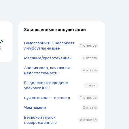
Завершенные консультации
ду
Гемоглобин 113, беспокоят
11 ответов
С
лимфоузлы на шее
Месяные/кровотечение?
4 ответа
Анализ кала, лактазная
4 ответа
недостаточность
Выделения в середине
1 ответ
упаковки КОК
нужен онколог-ортопед
11 ответов
Чем помочь
2 ответа
Беспокоит пупок
8 ответов
новорожденного