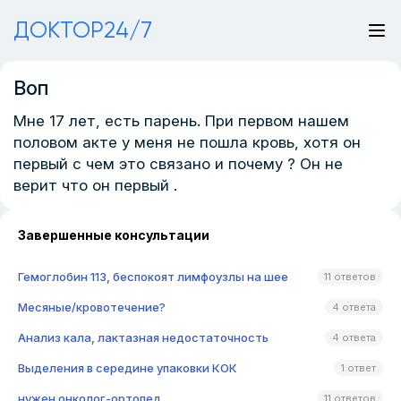
ДОКТОР24/7
Воп
Мне 17 лет, есть парень. При первом нашем
половом акте у меня не пошла кровь, хотя он
первый с чем это связано и почему ? Он не
верит что он первый .
Завершенные консультации
Гемоглобин 113, беспокоят лимфоузлы на шее
11 ответов
Месяные/кровотечение?
4 ответа
Анализ кала, лактазная недостаточность
4 ответа
Выделения в середине упаковки КОК
1 ответ
нужен онколог-ортопед
11 ответов