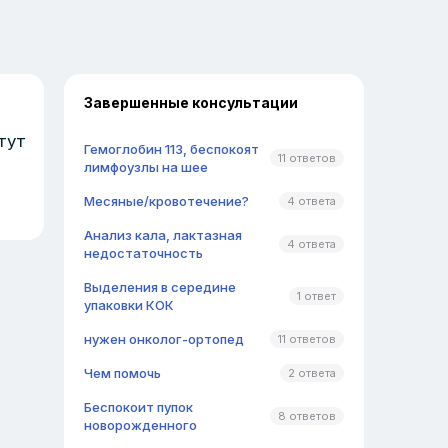
Завершенные консультации
тут
Гемоглобин 113, беспокоят
11 ответов
лимфоузлы на шее
Месяные/кровотечение?
4 ответа
Анализ кала, лактазная
4 ответа
недостаточность
Выделения в середине
1 ответ
упаковки КОК
нужен онколог-ортопед
11 ответов
Чем помочь
2 ответа
Беспокоит пупок
8 ответов
новорожденного