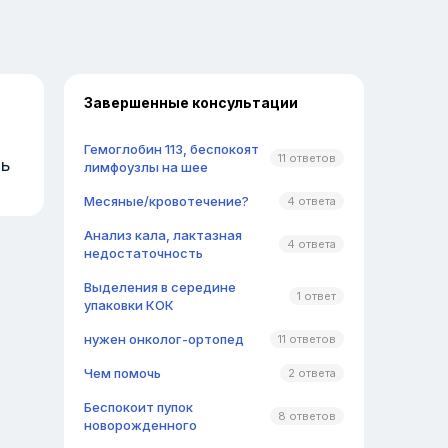
Завершенные консультации
Гемоглобин 113, беспокоят
11 ответов
ть
лимфоузлы на шее
Месяные/кровотечение?
4 ответа
Анализ кала, лактазная
4 ответа
недостаточность
Выделения в середине
1 ответ
упаковки КОК
нужен онколог-ортопед
11 ответов
Чем помочь
2 ответа
Беспокоит пупок
8 ответов
новорожденного