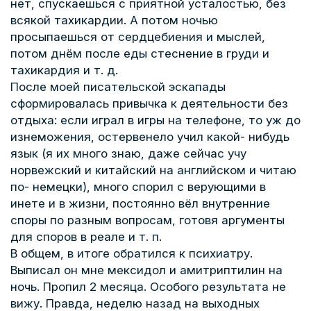
нет, спускаешься с приятной усталостью, без
всякой тахикардии. А потом ночью
просыпаешься от сердцебиения и мыслей,
потом днём после еды стеснение в груди и
тахикардия и т. д.
После моей писательской эскапады
сформировалась привычка к деятельности без
отдыха: если играл в игры на телефоне, то уж до
изнеможения, остервенело учил какой- нибудь
язык (я их много знаю, даже сейчас учу
норвежский и китайский на английском и читаю
по- немецки), много спорил с верующими в
инете и в жизни, постоянно вёл внутренние
споры по разным вопросам, готовя аргументы
для споров в реале и т. п.
В общем, в итоге обратился к психиатру.
Выписал он мне мексидол и амитриптилин на
ночь. Пропил 2 месяца. Особого результата не
вижу. Правда, неделю назад на выходных