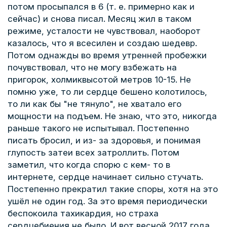
потом просыпался в 6 (т. е. примерно как и
сейчас) и снова писал. Месяц жил в таком
режиме, усталости не чувствовал, наоборот
казалось, что я всесилен и создаю шедевр.
Потом однажды во время утренней пробежки
почувствовал, что не могу взбежать на
пригорок, холмиквысотой метров 10-15. Не
помню уже, то ли сердце бешено колотилось,
то ли как бы "не тянуло", не хватало его
мощности на подъем. Не знаю, что это, никогда
раньше такого не испытывал. Постепенно
писать бросил, и из- за здоровья, и понимая
глупость затеи всех затроллить. Потом
заметил, что когда спорю с кем- то в
интернете, сердце начинает сильно стучать.
Постепенно прекратил такие споры, хотя на это
ушёл не один год. За это время периодически
беспокоила тахикардия, но страха
сердцебиения не было. И вот весной 2017 года