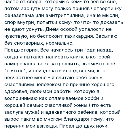
часто от спора, который с кем- то вёл во сне,
потом заснуть могу только приняв четвертинку
феназепама или амитриптилина, иначе мысли,
спор внутри, попытки кому- то что- то доказать
не дают уснуть. Днём особой усталости не
чувствую, но беспокоит тахикардия. Засыпаю
без снотворных, нормально.
Предыстория. Всё началось три года назад,
когда я пытался написать книгу, в которой
намеревался всех затроллить, высмеять всё
"святое", и поиздеваться над всеми, кто
несчастнее меня - я считаю себя очень
счастливым человеком по причине хорошего
здоровья, любимой работы, которую я
воспринимаю как оплачиваемое хобби и
хорошей семьи: счастливой жены (что есть
заслуга мужа) и адекватного ребёнка, который
вырос таким во многом благодаря тому, что
перенял мои взгляды. Писал до двух ночи,